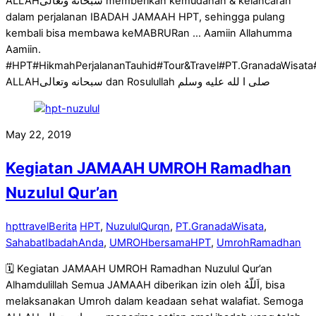
ALLAHسبحانه وتعالى memberikan kemudahan & kelancaran
dalam perjalanan IBADAH JAMAAH HPT, sehingga pulang
kembali bisa membawa keMABRURan … Aamiin Allahumma
Aamiin.
#HPT#HikmahPerjalananTauhid#Tour&Travel#PT.GranadaWis
ALLAHسبحانه وتعالى dan Rosulullah صلى ا لله عليه وسلم
May 22, 2019
Kegiatan JAMAAH UMROH Ramadhan
Nuzulul Qur’an
hpttravel
Berita
HPT
,
NuzululQurqn
,
PT.GranadaWisata
,
SahabatIbadahAnda
,
UMROHbersamaHPT
,
UmrohRamadhan
🗓 Kegiatan JAMAAH UMROH Ramadhan Nuzulul Qur’an
Alhamdulillah Semua JAMAAH diberikan izin oleh اَللّهُ, bisa
melaksanakan Umroh dalam keadaan sehat walafiat. Semoga