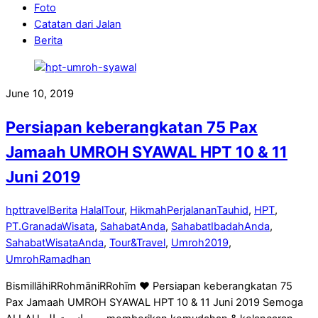
Foto
Catatan dari Jalan
Berita
June 10, 2019
Persiapan keberangkatan 75 Pax
Jamaah UMROH SYAWAL HPT 10 & 11
Juni 2019
hpttravel
Berita
HalalTour
,
HikmahPerjalananTauhid
,
HPT
,
PT.GranadaWisata
,
SahabatAnda
,
SahabatIbadahAnda
,
SahabatWisataAnda
,
Tour&Travel
,
Umroh2019
,
UmrohRamadhan
BismillāhiRRohmāniRRohīm ♥ Persiapan keberangkatan 75
Pax Jamaah UMROH SYAWAL HPT 10 & 11 Juni 2019 Semoga