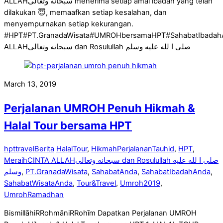
ALLAHسبحانه وتعالى menerima setiap amal ibadah yang telah
dilakukan 😇, memaafkan setiap kesalahan, dan
menyempurnakan setiap kekurangan.
#HPT#PT.GranadaWisata#UMROHbersamaHPT#SahabatIbadah
ALLAHسبحانه وتعالى dan Rosulullah صلى ا لله عليه وسلم
March 13, 2019
Perjalanan UMROH Penuh Hikmah &
Halal Tour bersama HPT
hpttravel
Berita
HalalTour
,
HikmahPerjalananTauhid
,
HPT
,
MeraihCINTA ALLAHسبحانه وتعالى dan Rosulullah صلى ا لله عليه
وسلم
,
PT.GranadaWisata
,
SahabatAnda
,
SahabatIbadahAnda
,
SahabatWisataAnda
,
Tour&Travel
,
Umroh2019
,
UmrohRamadhan
BismillāhiRRohmāniRRohīm Dapatkan Perjalanan UMROH