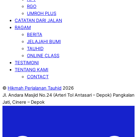
RGO
UMROH PLUS
CATATAN DARI JALAN
RAGAM
BERITA
JELAJAHI BUMI
TAUHID
ONLINE CLASS
TESTIMONI
TENTANG KAMI
CONTACT
©
Hikmah Perjalanan Tauhid
2026
Jl. Andara Masjid No.24 (Arteri Tol Antasari – Depok) Pangkalan
Jati, Cinere – Depok