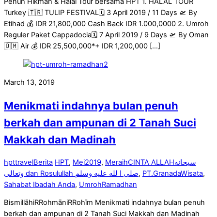
Penuh Hikmah & Halal Tour bersama HPT 1. HALAL TOUR
Turkey 🇹🇷 TULIP FESTIVAL🗓 3 April 2019 / 11 Days 🛫 By
Etihad 💰 IDR 21,800,000 Cash Back IDR 1.000,0000 2. Umroh
Reguler Paket Cappadocia🗓 7 April 2019 / 9 Days 🛫 By Oman
🇴🇲 Air 💰 IDR 25,500,000*+ IDR 1,200,000 […]
March 13, 2019
Menikmati indahnya bulan penuh
berkah dan ampunan di 2 Tanah Suci
Makkah dan Madinah
hpttravel
Berita
HPT
,
Mei2019
,
MeraihCINTA ALLAHسبحانه
وتعالى dan Rosulullah صلى ا لله عليه وسلم
,
PT.GranadaWisata
,
Sahabat Ibadah Anda
,
UmrohRamadhan
BismillāhiRRohmāniRRohīm Menikmati indahnya bulan penuh
berkah dan ampunan di 2 Tanah Suci Makkah dan Madinah