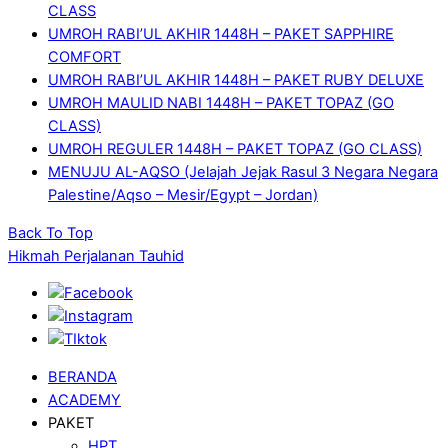
CLASS
UMROH RABI’UL AKHIR 1448H – PAKET SAPPHIRE
COMFORT
UMROH RABI’UL AKHIR 1448H – PAKET RUBY DELUXE
UMROH MAULID NABI 1448H – PAKET TOPAZ (GO
CLASS)
UMROH REGULER 1448H – PAKET TOPAZ (GO CLASS)
MENUJU AL-AQSO (Jelajah Jejak Rasul 3 Negara Negara
Palestine/Aqso – Mesir/Egypt – Jordan)
Back To Top
Hikmah Perjalanan Tauhid
BERANDA
ACADEMY
PAKET
HPT