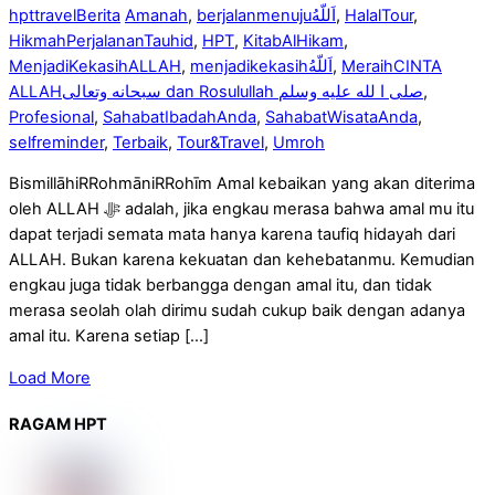
hpttravel
Berita
Amanah
,
berjalanmenuju‎اَللّهُ
,
HalalTour
,
HikmahPerjalananTauhid
,
HPT
,
KitabAlHikam
,
MenjadiKekasihALLAH
,
menjadikekasih‎اَللّهُ
,
MeraihCINTA
ALLAHسبحانه وتعالى dan Rosulullah صلى ا لله عليه وسلم
,
Profesional
,
SahabatIbadahAnda
,
SahabatWisataAnda
,
selfreminder
,
Terbaik
,
Tour&Travel
,
Umroh
BismillāhiRRohmāniRRohīm Amal kebaikan yang akan diterima
oleh ALLAH ﷻ adalah, jika engkau merasa bahwa amal mu itu
dapat terjadi semata mata hanya karena taufiq hidayah dari
ALLAH. Bukan karena kekuatan dan kehebatanmu. Kemudian
engkau juga tidak berbangga dengan amal itu, dan tidak
merasa seolah olah dirimu sudah cukup baik dengan adanya
amal itu. Karena setiap […]
Load More
RAGAM HPT