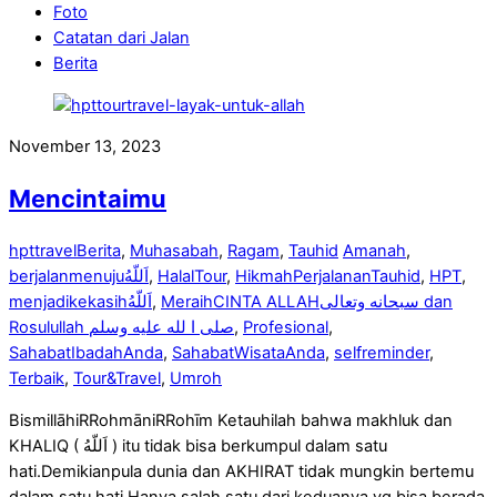
Foto
Catatan dari Jalan
Berita
November 13, 2023
Mencintaimu
hpttravel
Berita
,
Muhasabah
,
Ragam
,
Tauhid
Amanah
,
berjalanmenuju‎اَللّهُ
,
HalalTour
,
HikmahPerjalananTauhid
,
HPT
,
menjadikekasih‎اَللّهُ
,
MeraihCINTA ALLAHسبحانه وتعالى dan
Rosulullah صلى ا لله عليه وسلم
,
Profesional
,
SahabatIbadahAnda
,
SahabatWisataAnda
,
selfreminder
,
Terbaik
,
Tour&Travel
,
Umroh
BismillāhiRRohmāniRRohīm Ketauhilah bahwa makhluk dan
KHALIQ ( ‎اَللّهُ ) itu tidak bisa berkumpul dalam satu
hati.Demikianpula dunia dan AKHIRAT tidak mungkin bertemu