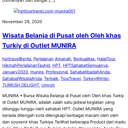
Usmaniyah dan sangat […]
November 29, 2020
Wisata Belanja di Pusat oleh Oleh khas
Turkiy di Outlet MUNIRA
hpttravel
Berita
,
Perjalanan
Amanah
,
Berkualitas
,
HalalTour
,
HikmahPerjalananTauhid
,
HPT
,
HPTSahabatSemuanya
,
January2020
,
munira
,
Profesional
,
SahabatIbadahAnda
,
SahabatWisataAnda
,
Terbaik
,
TourTravel
,
TurkeyWinter
,
TURKISH DELIGHT
,
Umroh
MUNIRA • Bursa Wisata Belanja di Pusat oleh Oleh khas Turkiy
di Outlet MUNIRA, adalah salah satu jadwal kegiatan yang
ditunggu tunggu oleh sahabat HPT. Outlet MUNIRA yang
berada ditengah kota dilengkapi berbagai macam oleh oleh
dan souvenir khas Turkiye.Terlihat beberapa Product dari madu