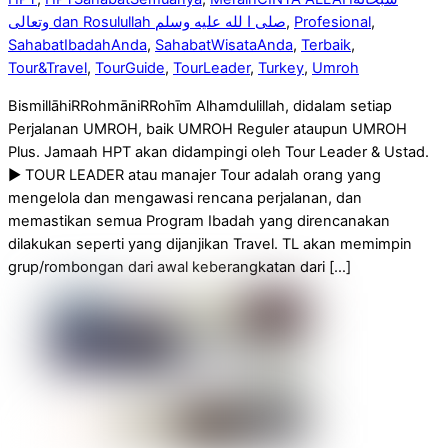
وتعالى dan Rosulullah صلى ا لله عليه وسلم
,
Profesional
,
SahabatIbadahAnda
,
SahabatWisataAnda
,
Terbaik
,
Tour&Travel
,
TourGuide
,
TourLeader
,
Turkey
,
Umroh
BismillāhiRRohmāniRRohīm Alhamdulillah, didalam setiap
Perjalanan UMROH, baik UMROH Reguler ataupun UMROH
Plus. Jamaah HPT akan didampingi oleh Tour Leader & Ustad.
▶ TOUR LEADER atau manajer Tour adalah orang yang
mengelola dan mengawasi rencana perjalanan, dan
memastikan semua Program Ibadah yang direncanakan
dilakukan seperti yang dijanjikan Travel. TL akan memimpin
grup/rombongan dari awal keberangkatan dari […]