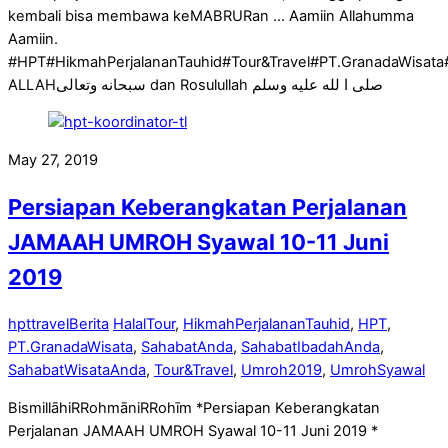
kembali bisa membawa keMABRURan … Aamiin Allahumma
Aamiin.
#HPT#HikmahPerjalananTauhid#Tour&Travel#PT.GranadaWis
ALLAHسبحانه وتعالى dan Rosulullah صلى ا لله عليه وسلم
May 27, 2019
Persiapan Keberangkatan Perjalanan
JAMAAH UMROH Syawal 10-11 Juni
2019
hpttravel
Berita
HalalTour
,
HikmahPerjalananTauhid
,
HPT
,
PT.GranadaWisata
,
SahabatAnda
,
SahabatIbadahAnda
,
SahabatWisataAnda
,
Tour&Travel
,
Umroh2019
,
UmrohSyawal
BismillāhiRRohmāniRRohīm *Persiapan Keberangkatan
Perjalanan JAMAAH UMROH Syawal 10-11 Juni 2019 *