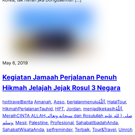
May 6, 2019
Kegiatan Jamaah Perjalanan Penuh
Hikmah Jelajah Jejak Rosul 3 Negara
hpttravel
Berita
Amanah
,
Aqso
,
berjalanmenuju‎اَللّهُ
,
HalalTour
,
HikmahPerjalananTauhid
,
HPT
,
Jordan
,
menjadikekasih‎اَللّهُ
,
MeraihCINTA ALLAHسبحانه وتعالى dan Rosulullah صلى ا لله عليه
وسلم
,
Mesir
,
Palestine
,
Profesional
,
SahabatIbadahAnda
,
SahabatWisataAnda
,
selfreminder
,
Terbaik
,
Tour&Travel
,
Umroh