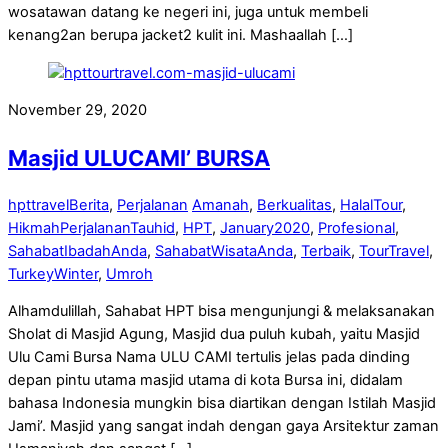
wosatawan datang ke negeri ini, juga untuk membeli
kenang2an berupa jacket2 kulit ini. Mashaallah […]
November 29, 2020
Masjid ULUCAMI’ BURSA
hpttravel
Berita
,
Perjalanan
Amanah
,
Berkualitas
,
HalalTour
,
HikmahPerjalananTauhid
,
HPT
,
January2020
,
Profesional
,
SahabatIbadahAnda
,
SahabatWisataAnda
,
Terbaik
,
TourTravel
,
TurkeyWinter
,
Umroh
Alhamdulillah, Sahabat HPT bisa mengunjungi & melaksanakan
Sholat di Masjid Agung, Masjid dua puluh kubah, yaitu Masjid
Ulu Cami Bursa Nama ULU CAMI tertulis jelas pada dinding
depan pintu utama masjid utama di kota Bursa ini, didalam
bahasa Indonesia mungkin bisa diartikan dengan Istilah Masjid
Jami’. Masjid yang sangat indah dengan gaya Arsitektur zaman