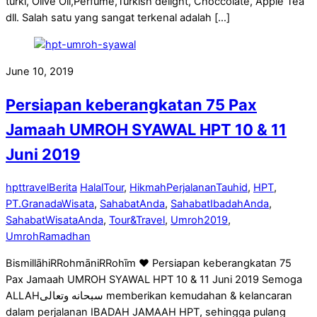
turki, Olive Oil,Perfume,Turkish delight, Choccolate, Apple Tea
dll. Salah satu yang sangat terkenal adalah […]
June 10, 2019
Persiapan keberangkatan 75 Pax
Jamaah UMROH SYAWAL HPT 10 & 11
Juni 2019
hpttravel
Berita
HalalTour
,
HikmahPerjalananTauhid
,
HPT
,
PT.GranadaWisata
,
SahabatAnda
,
SahabatIbadahAnda
,
SahabatWisataAnda
,
Tour&Travel
,
Umroh2019
,
UmrohRamadhan
BismillāhiRRohmāniRRohīm ♥ Persiapan keberangkatan 75
Pax Jamaah UMROH SYAWAL HPT 10 & 11 Juni 2019 Semoga
ALLAHسبحانه وتعالى memberikan kemudahan & kelancaran
dalam perjalanan IBADAH JAMAAH HPT, sehingga pulang