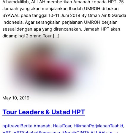
Alhamdulillah, ALLAH memberikan Amanah kepada HPT, 75
Jamaah yang akan menjalankan Ibadah UMROH di bukan
SYAWAL pada tanggal 10-11 Juni 2019 By Oman Air & Garuda
Indonesia. Agar serangkaian perjalanan UMROH berjalan
sesuai dengan apa yang direncanakan. Jamaah HPT akan
didampingi 2 orang Tour […]
May 10, 2019
Tour Leaders & Ustad HPT
hpttravel
Berita
Amanah
,
HalalTour
,
HikmahPerjalananTauhid
,
HPT
,
HPTSahabatSemuanya
,
MeraihCINTA ALLAHسبحانه