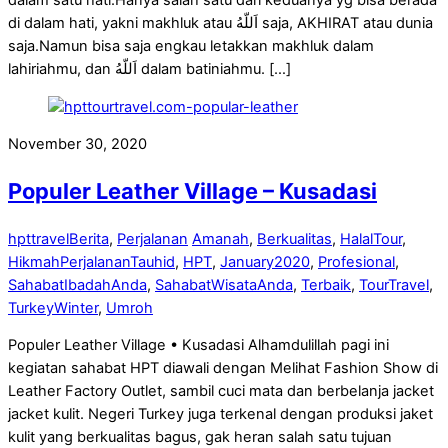
dalam satu hati.Hanya salah satu dari keduanya yg bisa berada
di dalam hati, yakni makhluk atau ‎اَللّهُ saja, AKHIRAT atau dunia
saja.Namun bisa saja engkau letakkan makhluk dalam
lahiriahmu, dan ‎اَللّهُ dalam batiniahmu. […]
November 30, 2020
Populer Leather Village – Kusadasi
hpttravel
Berita
,
Perjalanan
Amanah
,
Berkualitas
,
HalalTour
,
HikmahPerjalananTauhid
,
HPT
,
January2020
,
Profesional
,
SahabatIbadahAnda
,
SahabatWisataAnda
,
Terbaik
,
TourTravel
,
TurkeyWinter
,
Umroh
Populer Leather Village • Kusadasi Alhamdulillah pagi ini
kegiatan sahabat HPT diawali dengan Melihat Fashion Show di
Leather Factory Outlet, sambil cuci mata dan berbelanja jacket
jacket kulit. Negeri Turkey juga terkenal dengan produksi jaket
kulit yang berkualitas bagus, gak heran salah satu tujuan