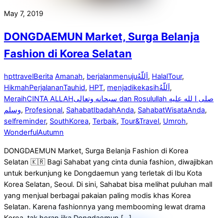
May 7, 2019
DONGDAEMUN Market, Surga Belanja
Fashion di Korea Selatan
hpttravel
Berita
Amanah
,
berjalanmenuju‎اَللّهُ
,
HalalTour
,
HikmahPerjalananTauhid
,
HPT
,
menjadikekasih‎اَللّهُ
,
MeraihCINTA ALLAHسبحانه وتعالى dan Rosulullah صلى ا لله عليه
وسلم
,
Profesional
,
SahabatIbadahAnda
,
SahabatWisataAnda
,
selfreminder
,
SouthKorea
,
Terbaik
,
Tour&Travel
,
Umroh
,
WonderfulAutumn
DONGDAEMUN Market, Surga Belanja Fashion di Korea
Selatan 🇰🇷 Bagi Sahabat yang cinta dunia fashion, diwajibkan
untuk berkunjung ke Dongdaemun yang terletak di Ibu Kota
Korea Selatan, Seoul. Di sini, Sahabat bisa melihat puluhan mall
yang menjual berbagai pakaian paling modis khas Korea
Selatan. Karena fashionnya yang membooming lewat drama
Korea, tak heran jika Dongdaemun […]