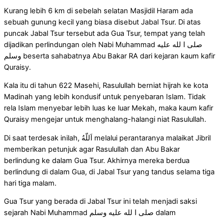
Kurang lebih 6 km di sebelah selatan Masjidil Haram ada
sebuah gunung kecil yang biasa disebut Jabal Tsur. Di atas
puncak Jabal Tsur tersebut ada Gua Tsur, tempat yang telah
dijadikan perlindungan oleh Nabi Muhammad صلى ا لله عليه
وسلم beserta sahabatnya Abu Bakar RA dari kejaran kaum kafir
Quraisy.
Kala itu di tahun 622 Masehi, Rasulullah berniat hijrah ke kota
Madinah yang lebih kondusif untuk penyebaran Islam. Tidak
rela Islam menyebar lebih luas ke luar Mekah, maka kaum kafir
Quraisy mengejar untuk menghalang-halangi niat Rasulullah.
Di saat terdesak inilah, اَللّهُ melalui perantaranya malaikat Jibril
memberikan petunjuk agar Rasulullah dan Abu Bakar
berlindung ke dalam Gua Tsur. Akhirnya mereka berdua
berlindung di dalam Gua, di Jabal Tsur yang tandus selama tiga
hari tiga malam.
Gua Tsur yang berada di Jabal Tsur ini telah menjadi saksi
sejarah Nabi Muhammad صلى ا لله عليه وسلم dalam