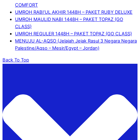
COMFORT
UMROH RABI’UL AKHIR 1448H – PAKET RUBY DELUXE
UMROH MAULID NABI 1448H – PAKET TOPAZ (GO
CLASS)
UMROH REGULER 1448H – PAKET TOPAZ (GO CLASS)
MENUJU AL-AQSO (Jelajah Jejak Rasul 3 Negara Negara
Palestine/Aqso – Mesir/Egypt – Jordan)
Back To Top