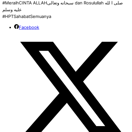
#MeraihCINTA ALLAHسبحانه وتعالى dan Rosulullah صلى ا لله
عليه وسلم
#HPTSahabatSemuanya
Facebook