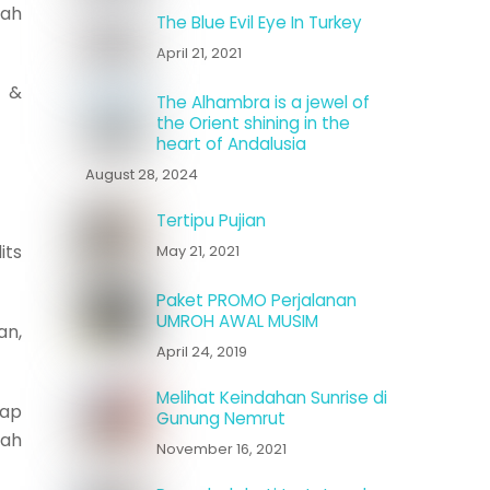
hah
The Blue Evil Eye In Turkey
April 21, 2021
t &
The Alhambra is a jewel of
the Orient shining in the
heart of Andalusia
August 28, 2024
Tertipu Pujian
its
May 21, 2021
Paket PROMO Perjalanan
UMROH AWAL MUSIM
an,
April 24, 2019
Melihat Keindahan Sunrise di
iap
Gunung Nemrut
lah
November 16, 2021