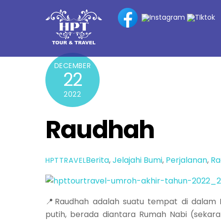
Skip
to
content
DECEMBER
22
2022
Raudhah
Berita
,
Jelajahi Bumi
,
Perjalanan
,
R
HPTTRAVEL
📍Raudhah adalah suatu tempat di dalam M
putih, berada diantara Rumah Nabi (seka