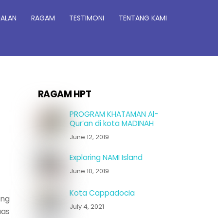
JALAN
RAGAM
TESTIMONI
TENTANG KAMI
RAGAM HPT
PROGRAM KHATAMAN Al-
Qur’an di kota MADINAH
June 12, 2019
Exploring NAMI Island
June 10, 2019
Kota Cappadocia
ang
July 4, 2021
uas