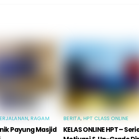
ERJALANAN
,
RAGAM
BERITA
,
HPT CLASS ONLINE
nik Payung Masjid
KELAS ONLINE HPT – Seri