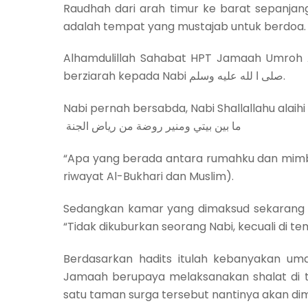
Raudhah dari arah timur ke barat sepanjan
adalah tempat yang mustajab untuk berdoa.
Alhamdulillah Sahabat HPT Jamaah Umroh 
berziarah kepada Nabi صلى ا لله عليه وسلم.
Nabi pernah bersabda, Nabi Shallallahu alaih
‎ ما بين بيتي ومنير روضة من رياض الجنة
“Apa yang berada antara rumahku dan mimb
riwayat Al-Bukhari dan Muslim).
Sedangkan kamar yang dimaksud sekarang 
“Tidak dikuburkan seorang Nabi, kecuali di te
Berdasarkan hadits itulah kebanyakan uma
Jamaah berupaya melaksanakan shalat di t
satu taman surga tersebut nantinya akan dim