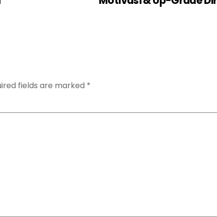
i
Motivasi & Up-Grade Dir
ired fields are marked
*