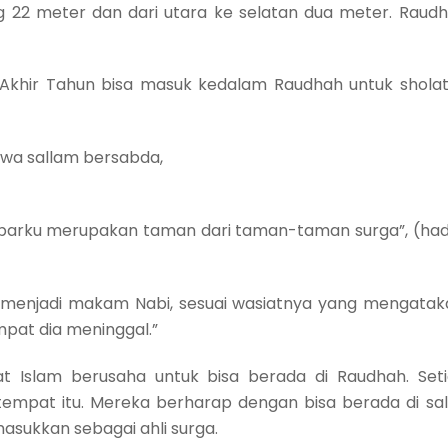
g 22 meter dan dari utara ke selatan dua meter. Raud
Akhir Tahun bisa masuk kedalam Raudhah untuk shola
i wa sallam bersabda,
arku merupakan taman dari taman-taman surga”, (had
menjadi makam Nabi, sesuai wasiatnya yang mengatak
mpat dia meninggal.”
t Islam berusaha untuk bisa berada di Raudhah. Set
empat itu. Mereka berharap dengan bisa berada di sa
asukkan sebagai ahli surga.