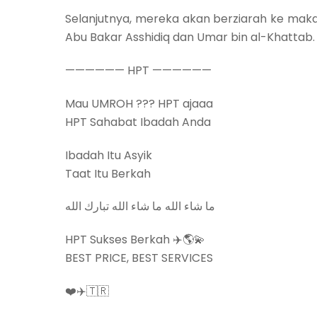
Selanjutnya, mereka akan berziarah ke mak
Abu Bakar Asshidiq dan Umar bin al-Khattab.
—————— HPT ——————
Mau UMROH ??? HPT ajaaa
HPT Sahabat Ibadah Anda
Ibadah Itu Asyik
Taat Itu Berkah
‎‏ما شاء الله ما شاء الله تبارك الله
HPT Sukses Berkah ✈️🌎💫
BEST PRICE, BEST SERVICES
❤️✈️🇹🇷