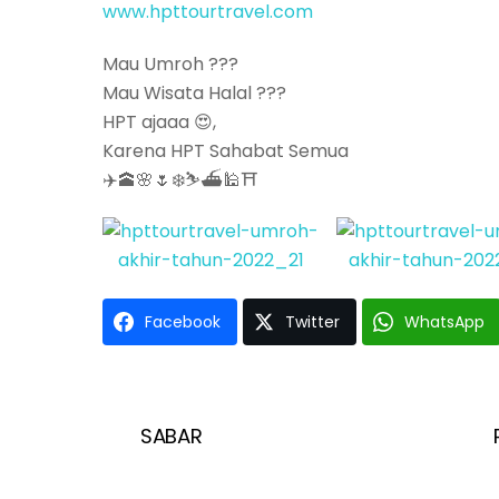
www.hpttourtravel.com
Mau Umroh ???
Mau Wisata Halal ???
HPT ajaaa 😍,
Karena HPT Sahabat Semua
✈️🕋🌸🌷❄️⛷⛴🕌⛩
Facebook
Twitter
WhatsApp
SABAR