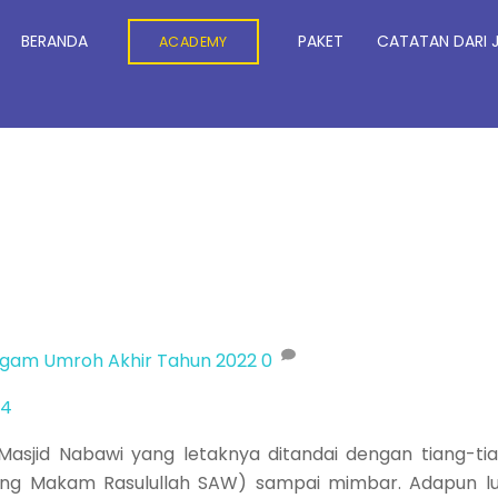
BERANDA
PAKET
CATATAN DARI 
ACADEMY
agam
Umroh Akhir Tahun 2022
0
asjid Nabawi yang letaknya ditandai dengan tiang-ti
rang Makam Rasulullah SAW) sampai mimbar. Adapun l