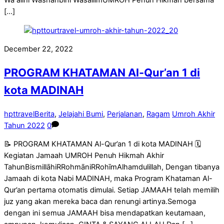
Wa alihi Washahbihi WasallimUMROH Penuh Hikmah bersama
[…]
December 22, 2022
PROGRAM KHATAMAN Al-Qur’an 1 di
kota MADINAH
hpttravel
Berita
,
Jelajahi Bumi
,
Perjalanan
,
Ragam
Umroh Akhir
Tahun 2022
0
📝 PROGRAM KHATAMAN Al-Qur’an 1 di kota MADINAH 🗓
Kegiatan Jamaah UMROH Penuh Hikmah Akhir
TahunBismillāhiRRohmāniRRohīmAlhamdulillah, Dengan tibanya
Jamaah di kota Nabi MADINAH, maka Program Khataman Al-
Qur’an pertama otomatis dimulai. Setiap JAMAAH telah memilih
juz yang akan mereka baca dan renungi artinya.Semoga
dengan ini semua JAMAAH bisa mendapatkan keutamaan,