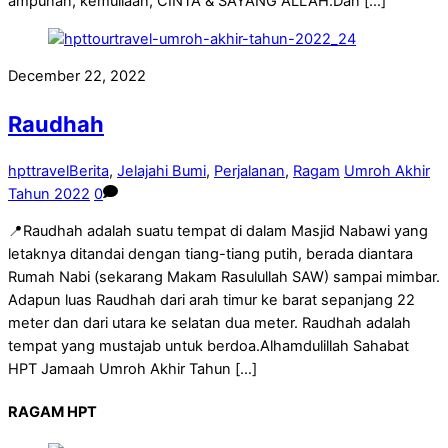
ampunan, kemuliaan, CINTA & SAYANG ALLAH.Dan […]
December 22, 2022
Raudhah
hpttravel
Berita
,
Jelajahi Bumi
,
Perjalanan
,
Ragam
Umroh Akhir
Tahun 2022
0
📍Raudhah adalah suatu tempat di dalam Masjid Nabawi yang
letaknya ditandai dengan tiang-tiang putih, berada diantara
Rumah Nabi (sekarang Makam Rasulullah SAW) sampai mimbar.
Adapun luas Raudhah dari arah timur ke barat sepanjang 22
meter dan dari utara ke selatan dua meter. Raudhah adalah
tempat yang mustajab untuk berdoa.Alhamdulillah Sahabat
HPT Jamaah Umroh Akhir Tahun […]
RAGAM HPT