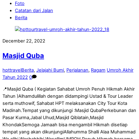
Foto
Catatan dari Jalan
Berita
December 22, 2022
Masjid Quba
hpttravel
Berita
,
Jelajahi Bumi
,
Perjalanan
,
Ragam
Umroh Akhir
Tahun 2022
0
📍Masjid Quba ( Kegiatan Sahabat Umroh Penuh Hikmah Akhir
Tahun )Alhamdulillah dengan didampingi Ustad & Tour Leader
serta muthowif, Sahabat HPT melaksanakan City Tour Kota
Madinah.Tempat yang dikunjungi :Masjid QubaPerkebunan dan
Pasar Kurma,Jabal Uhud,Masjid Qiblatain,Masjid
KhondakSemoga Jamaah bisa mengambil Hikmah disetiap
tempat yang akan dikunjungiAllahumma Shalli Alaa Muhammad