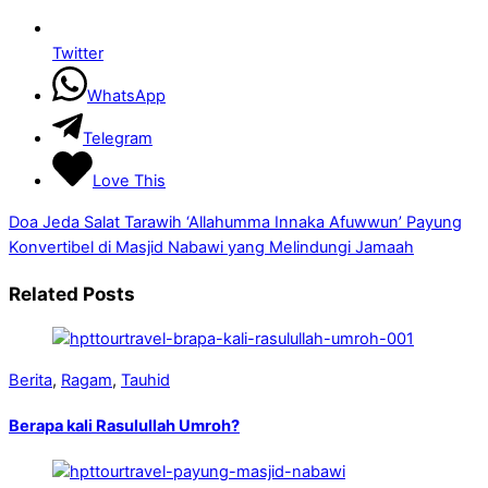
Twitter
WhatsApp
Telegram
Love This
Doa Jeda Salat Tarawih ‘Allahumma Innaka Afuwwun’
Payung
Konvertibel di Masjid Nabawi yang Melindungi Jamaah
Related Posts
Berita
,
Ragam
,
Tauhid
Berapa kali Rasulullah Umroh?