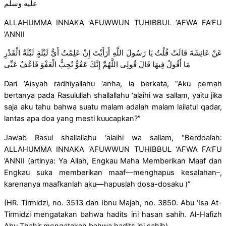
عليه وسلم
ALLAHUMMA INNAKA ‘AFUWWUN TUHIBBUL ‘AFWA FA’FU
’ANNII
مَا أَقُولُ فِيهَا قَالَ قُولِى اللَّهُمَّ إِنَّكَ عَفُوٌّ تُحِبُّ الْعَفْوَ فَاعْفُ عَنِّى
Dari ‘Aisyah radhiyallahu ‘anha, ia berkata, “Aku pernah
bertanya pada Rasulullah shallallahu ‘alaihi wa sallam, yaitu jika
saja aku tahu bahwa suatu malam adalah malam lailatul qadar,
lantas apa doa yang mesti kuucapkan?”
Jawab Rasul shallallahu ‘alaihi wa sallam, “Berdoalah:
ALLAHUMMA INNAKA ‘AFUWWUN TUHIBBUL ‘AFWA FA’FU
’ANNII (artinya: Ya Allah, Engkau Maha Memberikan Maaf dan
Engkau suka memberikan maaf—menghapus kesalahan–,
karenanya maafkanlah aku—hapuslah dosa-dosaku )”
(HR. Tirmidzi, no. 3513 dan Ibnu Majah, no. 3850. Abu ‘Isa At-
Tirmidzi mengatakan bahwa hadits ini hasan sahih. Al-Hafizh