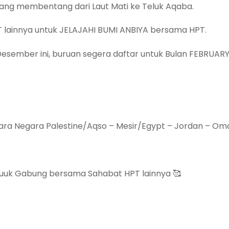
ang membentang dari Laut Mati ke Teluk Aqaba.
T lainnya untuk JELAJAHI BUMI ANBIYA bersama HPT.
esember ini, buruan segera daftar untuk Bulan FEBRUARY
egara Negara Palestine/Aqso – Mesir/Egypt – Jordan – Om
uuuk Gabung bersama Sahabat HPT lainnya 🥰