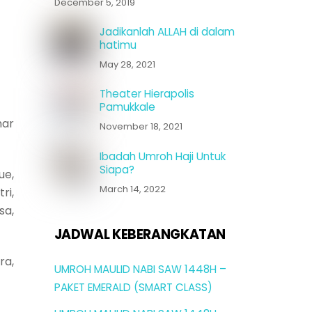
December 5, 2019
Jadikanlah ALLAH di dalam
hatimu
May 28, 2021
Theater Hierapolis
Pamukkale
har
November 18, 2021
Ibadah Umroh Haji Untuk
Siapa?
ue,
March 14, 2022
ri,
sa,
JADWAL KEBERANGKATAN
ra,
UMROH MAULID NABI SAW 1448H –
PAKET EMERALD (SMART CLASS)