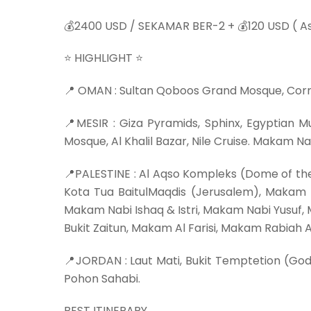
💰2400 USD / SEKAMAR BER-2 + 💰120 USD ( Asu
⭐️ HIGHLIGHT ⭐️
📍 OMAN : Sultan Qoboos Grand Mosque, Corn
📍MESIR : Giza Pyramids, Sphinx, Egyptian
Mosque, Al Khalil Bazar, Nile Cruise. Makam N
📍PALESTINE : Al Aqso Kompleks (Dome of th
Kota Tua BaitulMaqdis (Jerusalem), Makam N
Makam Nabi Ishaq & Istri, Makam Nabi Yusuf,
Bukit Zaitun, Makam Al Farisi, Makam Rabiah 
📍JORDAN : Laut Mati, Bukit Temptetion (God
Pohon Sahabi.
BEST ITINERARY