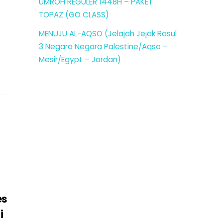
UMROH REGULER 1448H – PAKET
TOPAZ (GO CLASS)
MENUJU AL-AQSO (Jelajah Jejak Rasul
3 Negara Negara Palestine/Aqso –
Mesir/Egypt – Jordan)
es
i