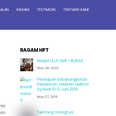
JALAN
RAGAM
TESTIMONI
TENTANG KAMI
RAGAM HPT
Masjid ULUCAMI’ • BURSA
May 28, 2022
Persiapan Keberangkatan
Perjalanan JAMAAH UMROH
Syawal 10-11 Juni 2019
May 27, 2019
nia
gan
Tentang Orangtua