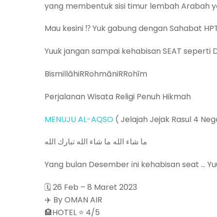
yang membentuk sisi timur lembah Arabah y
Mau kesini ⁉️ Yuk gabung dengan Sahabat HP
Yuuk jangan sampai kehabisan SEAT seperti D
BismillāhiRRohmāniRRohīm
Perjalanan Wisata Religi Penuh Hikmah
MENUJU AL-AQSO
( Jelajah Jejak Rasul 4 N
‎‏ما شاء الله ما شاء الله تبارك الله
Yang bulan Desember ini kehabisan seat … Y
🗓 26 Feb – 8 Maret 2023
✈️ By OMAN AIR
🏨HOTEL ⭐️ 4/5