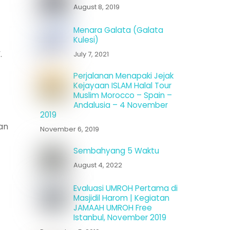
August 8, 2019
Menara Galata (Galata
Kulesi)
.
July 7, 2021
Perjalanan Menapaki Jejak
Kejayaan ISLAM Halal Tour
Muslim Morocco – Spain –
Andalusia – 4 November
2019
an
November 6, 2019
Sembahyang 5 Waktu
August 4, 2022
Evaluasi UMROH Pertama di
Masjidil Harom | Kegiatan
JAMAAH UMROH Free
Istanbul, November 2019