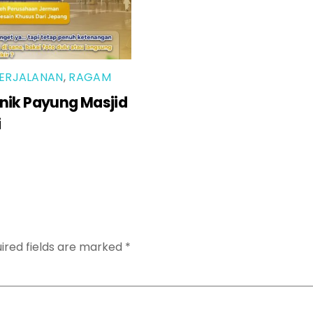
ERJALANAN
,
RAGAM
nik Payung Masjid
i
ired fields are marked
*