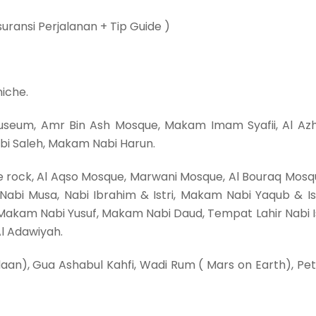
ransi Perjalanan + Tip Guide )
iche.
 Museum, Amr Bin Ash Mosque, Makam Imam Syafii, Al Az
abi Saleh, Makam Nabi Harun.
e rock, Al Aqso Mosque, Marwani Mosque, Al Bouraq Mosq
abi Musa, Nabi Ibrahim & Istri, Makam Nabi Yaqub & Ist
 Makam Nabi Yusuf, Makam Nabi Daud, Tempat Lahir Nabi I
Al Adawiyah.
aan), Gua Ashabul Kahfi, Wadi Rum ( Mars on Earth), Pet