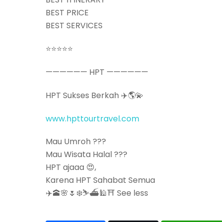
BEST PRICE
BEST SERVICES
⭐️⭐️⭐️⭐️⭐️
—————— HPT ——————
HPT Sukses Berkah ✈️🌎💫
www.hpttourtravel.com
Mau Umroh ???
Mau Wisata Halal ???
HPT ajaaa 😍,
Karena HPT Sahabat Semua
✈️🕋🌸🌷❄️⛷⛴🕌⛩ See less