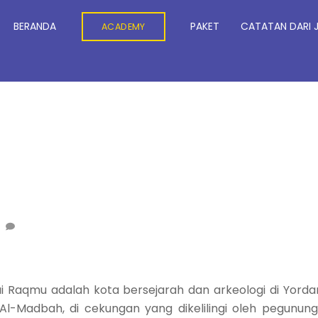
BERANDA
PAKET
CATATAN DARI 
ACADEMY
0
i Raqmu adalah kota bersejarah dan arkeologi di Yorda
l-Madbah, di cekungan yang dikelilingi oleh pegunun