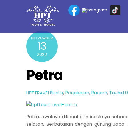
Skip
to
content
NOVEMBER
13
2022
Petra
Berita
,
Perjalanan
,
Ragam
,
Tauhid
HPTTRAVEL
Petra, awalnya dikenal penduduknya sebaga
selatan. Berbatasan dengan gunung Jabal A