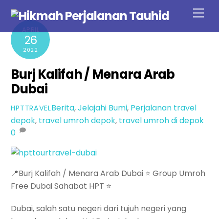
Skip
Men
to
APRIL
content
26
2022
Burj Kalifah / Menara Arab
Dubai
Berita
,
Jelajahi Bumi
,
Perjalanan
travel
HPTTRAVEL
depok
,
travel umroh depok
,
travel umroh di depok
0
📍Burj Kalifah / Menara Arab Dubai ⭐️ Group Umroh
Free Dubai Sahabat HPT ⭐️
Dubai, salah satu negeri dari tujuh negeri yang