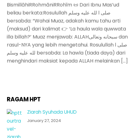
BismillāhiRRohmāniRRohīm 📜 Dari Ibnu Mas’ud
beliau berkata:Rosulullah صلى ا لله عليه وسلم
bersabda: “Wahai Muaz, adakah kamu tahu arti
(maksud) dari kalimat 👉 ‘La haula wala quwwata
illa billah?’ Muaz menjawab: ALLAHسبحانه وتعالى dan
rasul-NYA yang lebih mengetahui. Rosulullah صلى ا
لله عليه وسلم bersabda: La hawla (tiada daya) dari
menghindari maksiat kepada ALLAH melainkan […]
RAGAM HPT
Ziarah Syuhada UHUD
January 27, 2024