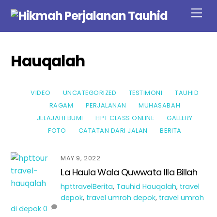
Skip
Men
to
content
Hauqalah
VIDEO
UNCATEGORIZED
TESTIMONI
TAUHID
RAGAM
PERJALANAN
MUHASABAH
JELAJAHI BUMI
HPT CLASS ONLINE
GALLERY
FOTO
CATATAN DARI JALAN
BERITA
MAY 9, 2022
La Haula Wala Quwwata Illa Billah
hpttravel
Berita
,
Tauhid
Hauqalah
,
travel
depok
,
travel umroh depok
,
travel umroh
di depok
0