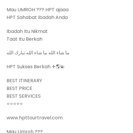
Mau UMROH ??? HPT ajaaa
HPT Sahabat Ibadah Anda
Ibadah Itu Nikmat
Taat Itu Berkah
‎‏ما شاء الله ما شاء الله تبارك الله
HPT Sukses Berkah ✈🌎💫
BEST ITINERARY
BEST PRICE
BEST SERVICES
⭐⭐⭐⭐⭐
www.hpttourtravel.com
Mau Umroh ???