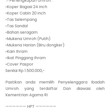
📍Perlengkapan Umroh :
▫Koper Bagasi 24 inch
▫Koper Cabin 20 inch
▫Tas Selempang
▫Tas Sandal
▫Bahan seragam
▫Mukena Umroh (Putih)
▫Mukena Harian (Biru dongker)
▫Kain Ihram
▫Ikat Pinggang Ihram
▫Cover Paspor
Senilai Rp 1.500.000,-
Pastikan anda memilih Penyelenggara Ibadah
Umroh yang terdaftar Dan diawasi oleh
Kementrian Agama RI
—————— HPT ——————