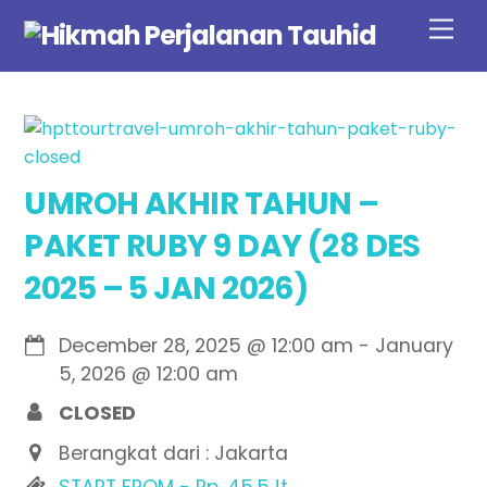
Skip
Men
to
content
UMROH AKHIR TAHUN –
PAKET RUBY 9 DAY (28 DES
2025 – 5 JAN 2026)
December 28, 2025
@
12:00 am
-
January
5, 2026
@
12:00 am
CLOSED
Berangkat dari : Jakarta
START FROM - Rp. 45.5Jt