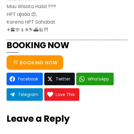
Mau Wisata Halal ???
HPT ajaaa 😍,
Karena HPT Sahabat
✈🕋🌸🌷❄⛷⛴🕌⛩
BOOKING NOW
BOOKING NOW
Facebook
Twitter
WhatsApp
Telegram
Love This
Leave a Reply