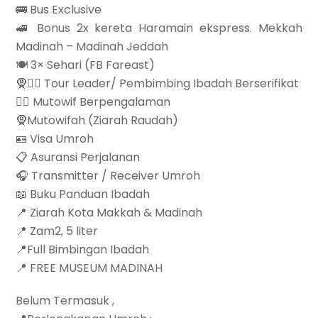
🚌 Bus Exclusive
🚅 Bonus 2x kereta Haramain ekspress. Mekkah
Madinah – Madinah Jeddah
🍽 3× Sehari (FB Fareast)
🧕👳‍♀ Tour Leader/ Pembimbing Ibadah Berserifikat
👳‍♀ Mutowif Berpengalaman
🧕Mutowifah (Ziarah Raudah)
🪪 Visa Umroh
📋 Asuransi Perjalanan
🎧 Transmitter / Receiver Umroh
📖 Buku Panduan Ibadah
📍 Ziarah Kota Makkah & Madinah
📍 Zam2, 5 liter
📍Full Bimbingan Ibadah
📍 FREE MUSEUM MADINAH
Belum Termasuk ,