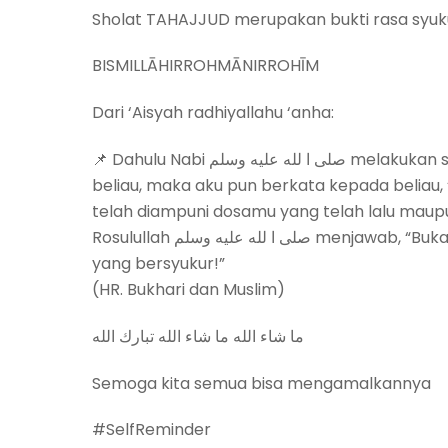
Sholat TAHAJJUD merupakan bukti rasa syuk
BISMILLĀHIRROHMĀNIRROHĪM
Dari ‘Aisyah radhiyallahu ‘anha:
📌 Dahulu Nabi صلى ا لله عليه وسلم melakukan shalat malam (TAHAJJUD) sampai bengkak kedua kaki
beliau, maka aku pun berkata kepada beliau,
telah diampuni dosamu yang telah lalu maup
Rosulullah صلى ا لله عليه وسلم menjawab, “Bukankah sudah sepantasnya aku menjadi seorang hamba
yang bersyukur!”
(HR. Bukhari dan Muslim)
‎‏ما شاء الله ما شاء الله تبارك الله
Semoga kita semua bisa mengamalkannya
#SelfReminder