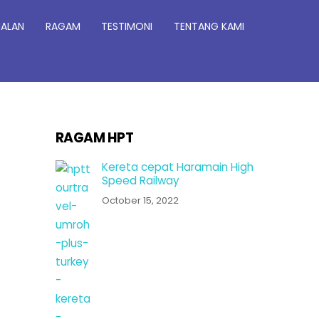
JALAN
RAGAM
TESTIMONI
TENTANG KAMI
RAGAM HPT
Kereta cepat Haramain High
Speed Railway
October 15, 2022