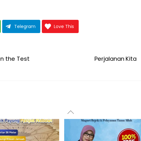
Telegram
Love This
an the Test
Perjalanan Kita