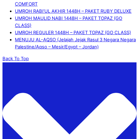
COMFORT
UMROH RABI’UL AKHIR 1448H – PAKET RUBY DELUXE
UMROH MAULID NABI 1448H – PAKET TOPAZ (GO
CLASS)
UMROH REGULER 1448H – PAKET TOPAZ (GO CLASS)
MENUJU AL-AQSO (Jelajah Jejak Rasul 3 Negara Negara
Palestine/Aqso – Mesir/Egypt – Jordan)
Back To Top