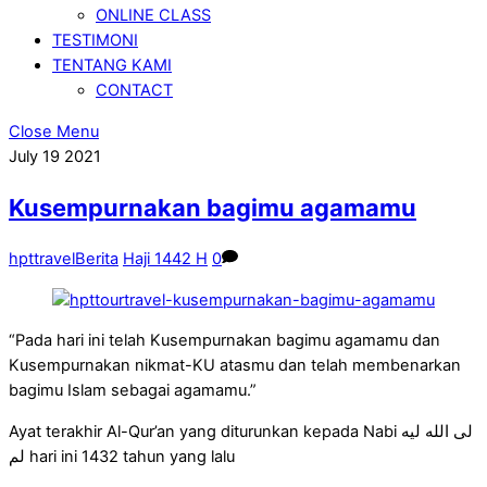
ONLINE CLASS
TESTIMONI
TENTANG KAMI
CONTACT
Close Menu
July
19
2021
Kusempurnakan bagimu agamamu
hpttravel
Berita
Haji 1442 H
0
“Pada hari ini telah Kusempurnakan bagimu agamamu dan
Kusempurnakan nikmat-KU atasmu dan telah membenarkan
bagimu Islam sebagai agamamu.”
Ayat terakhir Al-Qur’an yang diturunkan kepada Nabi لى الله ليه
لم hari ini 1432 tahun yang lalu