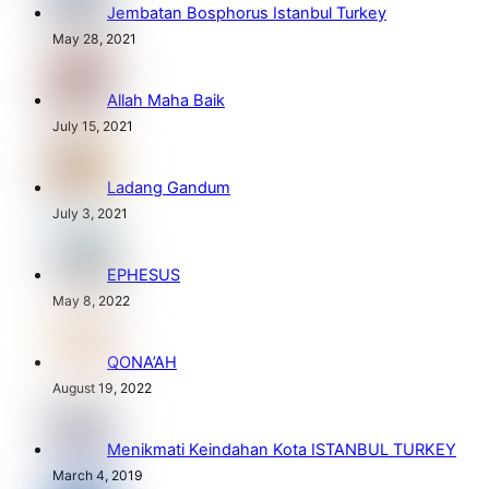
Jembatan Bosphorus Istanbul Turkey
May 28, 2021
Allah Maha Baik
July 15, 2021
Ladang Gandum
July 3, 2021
EPHESUS
May 8, 2022
QONA’AH
August 19, 2022
Menikmati Keindahan Kota ISTANBUL TURKEY
March 4, 2019