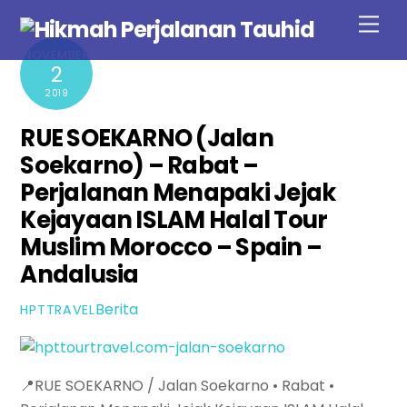
Skip
Men
to
NOVEMBER
content
2
2019
RUE SOEKARNO (Jalan
Soekarno) – Rabat –
Perjalanan Menapaki Jejak
Kejayaan ISLAM Halal Tour
Muslim Morocco – Spain –
Andalusia
Berita
HPTTRAVEL
📍RUE SOEKARNO / Jalan Soekarno • Rabat •