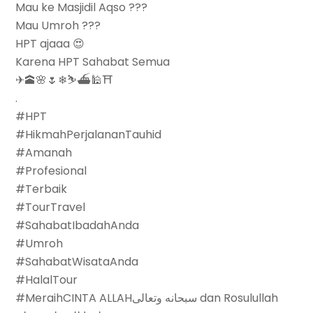
Mau ke Masjidil Aqso ???
Mau Umroh ???
HPT ajaaa 😍
Karena HPT Sahabat Semua
✈🕋🌸🌷❄⛷⛴🕌⛩
.
#HPT
#HikmahPerjalananTauhid
#Amanah
#Profesional
#Terbaik
#TourTravel
#SahabatIbadahAnda
#Umroh
#SahabatWisataAnda
#HalalTour
#MeraihCINTA ALLAHسبحانه وتعالى dan Rosulullah