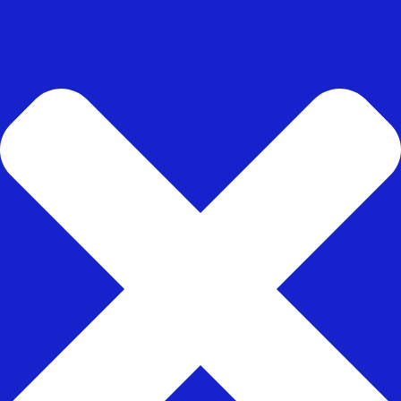
To
Top