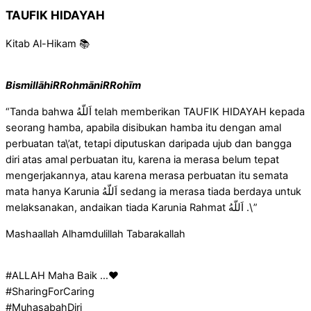
TAUFIK HIDAYAH
Kitab Al-Hikam 📚
BismillāhiRRohmāniRRohīm
“Tanda bahwa اَللّهُ telah memberikan TAUFIK HIDAYAH kepada
seorang hamba, apabila disibukan hamba itu dengan amal
perbuatan ta\’at, tetapi diputuskan daripada ujub dan bangga
diri atas amal perbuatan itu, karena ia merasa belum tepat
mengerjakannya, atau karena merasa perbuatan itu semata
mata hanya Karunia اَللّهُ sedang ia merasa tiada berdaya untuk
melaksanakan, andaikan tiada Karunia Rahmat اَللّهُ .\”
Mashaallah Alhamdulillah Tabarakallah
#ALLAH Maha Baik …❤
#SharingForCaring
#MuhasabahDiri