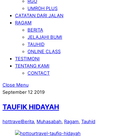
RGO
UMROH PLUS
CATATAN DARI JALAN
RAGAM
BERITA
JELAJAHI BUMI
TAUHID
ONLINE CLASS
TESTIMONI
TENTANG KAMI
CONTACT
Close Menu
September
12
2019
TAUFIK HIDAYAH
hpttravel
Berita
,
Muhasabah
,
Ragam
,
Tauhid