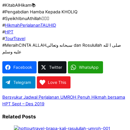
#KitabAlHikam📚
#Pengabdian Hamba Kepada KHOLIQ
#SyeikhIbnuAthillah👳🏻‍♂
#
HikmahPerjalananTAUHID
#
HPT
#
TourTravel
#MeraihCINTA ALLAHسبحانه وتعالى dan Rosulullah صلى ا لله
عليه وسلم
Facebook
Twitter
WhatsApp
Telegram
Love This
Bersyukur
Jadwal Perjalanan UMROH Penuh Hikmah bersama
HPT Sept – Des 2019
Related Posts