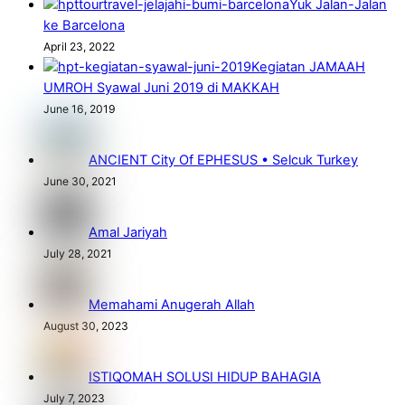
Yuk Jalan-Jalan
ke Barcelona
April 23, 2022
Kegiatan JAMAAH
UMROH Syawal Juni 2019 di MAKKAH
June 16, 2019
ANCIENT City Of EPHESUS • Selcuk Turkey
June 30, 2021
Amal Jariyah
July 28, 2021
Memahami Anugerah Allah
August 30, 2023
ISTIQOMAH SOLUSI HIDUP BAHAGIA
July 7, 2023