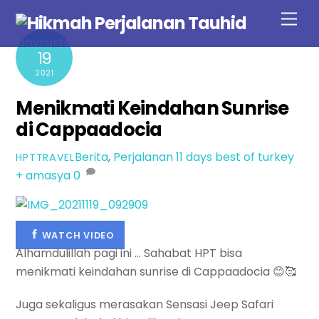
Skip
Men
to
NOVEMBER
content
19
2021
Menikmati Keindahan Sunrise
di Cappaadocia
Berita
,
Perjalanan
11 days best of turkey
HPTTRAVEL
+ amasya
0
WATCH VIDEO
Alhamdulillah pagi ini … Sahabat HPT bisa
menikmati keindahan sunrise di Cappaadocia 😊🥰
Juga sekaligus merasakan Sensasi Jeep Safari