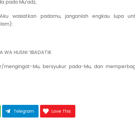
bda pada Mu’adz,
 Aku wasiatkan padamu, janganlah engkau lupa un
lam):
A WA HUSNI ‘IBADATIK
zikir/mengingat-Mu, bersyukur pada-Mu, dan memperba
Telegram
Love This