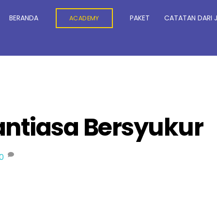
BERANDA
PAKET
CATATAN DARI 
ACADEMY
antiasa Bersyukur
0