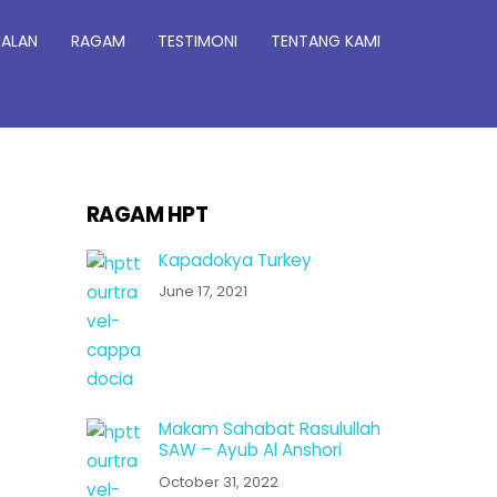
JALAN
RAGAM
TESTIMONI
TENTANG KAMI
RAGAM HPT
Kapadokya Turkey
June 17, 2021
Makam Sahabat Rasulullah
SAW – Ayub Al Anshori
October 31, 2022