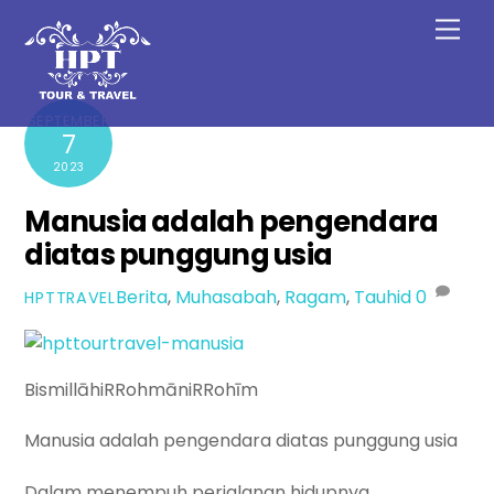
Skip
Men
to
content
SEPTEMBER
7
2023
Manusia adalah pengendara
diatas punggung usia
Berita
,
Muhasabah
,
Ragam
,
Tauhid
0
HPTTRAVEL
BismillāhiRRohmāniRRohīm
Manusia adalah pengendara diatas punggung usia
Dalam menempuh perjalanan hidupnya