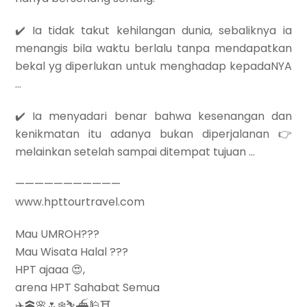
✔️ Ia tidak takut kehilangan dunia, sebaliknya ia
menangis bila waktu berlalu tanpa mendapatkan
bekal yg diperlukan untuk menghadap kepadaNYA
…
✔️ Ia menyadari benar bahwa kesenangan dan
kenikmatan itu adanya bukan diperjalanan 👉
melainkan setelah sampai ditempat tujuan …
———————————
www.hpttourtravel.com
Mau UMROH???
Mau Wisata Halal ???
HPT ajaaa 😍,
arena HPT Sahabat Semua
✈️🕋🌸🌷❄️⛷⛴🕌⛩