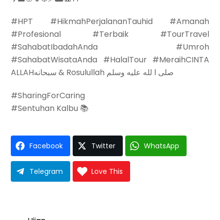
#HPT #HikmahPerjalananTauhid #Amanah
#Profesional #Terbaik #TourTravel
#SahabatIbadahAnda #Umroh
#SahabatWisataAnda #HalalTour #MeraihCINTA
ALLAHسبحانه & Rosulullah صلى ا لله عليه وسلم
#SharingForCaring
#Sentuhan Kalbu 📚
Facebook
Twitter
WhatsApp
Telegram
Love This