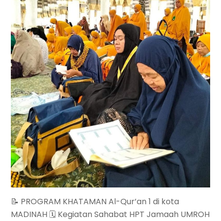
📝 PROGRAM KHATAMAN Al-Qur’an 1 di kota
MADINAH 🗓 Kegiatan Sahabat HPT Jamaah UMROH