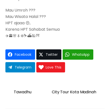
Mau Umroh ???
Mau Wisata Halal ???
HPT ajaaa 😍,
Karena HPT Sahabat Semua
✈️🕋🌸🌷❄️⛷⛴🕌⛩
Facebook
Twitter
WhatsApp
Telegram
Love This
Tawadhu
City Tour Kota Madinah