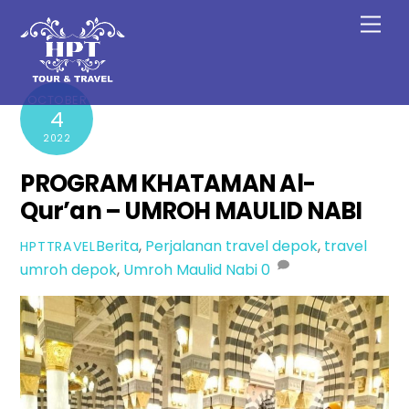
Skip
Men
to
content
OCTOBER
4
2022
PROGRAM KHATAMAN Al-
Qur’an – UMROH MAULID NABI
Berita
,
Perjalanan
travel depok
,
travel
HPTTRAVEL
umroh depok
,
Umroh Maulid Nabi
0