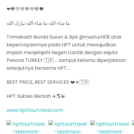
❤🧡💛💚💙💜🤎🖤
‎‏ما شاء الله ما شاء الله تبارك الله
Trimakasih Bunda Susan & Bpk @masturi418 atas
kepercayaannya pada HPT untuk mewujudkan
impian menjelajahi Negeri Cantik dengan sejuta
Pesona TURKEY 🇹🇷 … sampai ketemu diperjalanan
selanjutnya bersama HPT …
BEST PRICE, BEST SERVICES ❤️✈️🇹🇷
HPT Sukses Berkah ✈️🌎💫
www.hpttourtravel.com