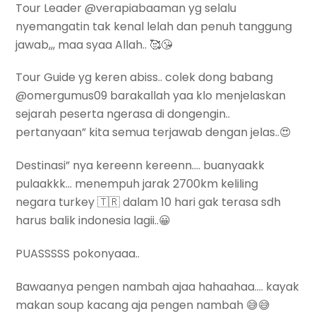
Tour Leader @verapiabaaman yg selalu
nyemangatin tak kenal lelah dan penuh tanggung
jawab,,, maa syaa Allah.. 🥰😘
Tour Guide yg keren abiss.. colek dong babang
@omergumus09 barakallah yaa klo menjelaskan
sejarah peserta ngerasa di dongengin..
pertanyaan” kita semua terjawab dengan jelas..😍
Destinasi” nya kereenn kereenn…. buanyaakk
pulaakkk… menempuh jarak 2700km keliling
negara turkey 🇹🇷 dalam 10 hari gak terasa sdh
harus balik indonesia lagii..😀
PUASSSSS pokonyaaa..
Bawaanya pengen nambah ajaa hahaahaa…. kayak
makan soup kacang aja pengen nambah 😅😅