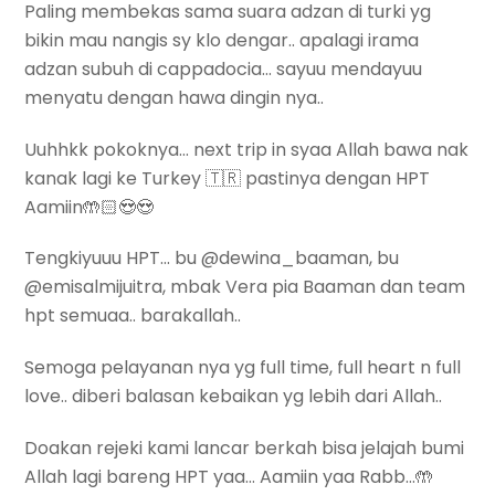
Paling membekas sama suara adzan di turki yg
bikin mau nangis sy klo dengar.. apalagi irama
adzan subuh di cappadocia… sayuu mendayuu
menyatu dengan hawa dingin nya..
Uuhhkk pokoknya… next trip in syaa Allah bawa nak
kanak lagi ke Turkey 🇹🇷 pastinya dengan HPT
Aamiin🤲🏻😍😍
Tengkiyuuu HPT… bu @dewina_baaman, bu
@emisalmijuitra, mbak Vera pia Baaman dan team
hpt semuaa.. barakallah..
Semoga pelayanan nya yg full time, full heart n full
love.. diberi balasan kebaikan yg lebih dari Allah..
Doakan rejeki kami lancar berkah bisa jelajah bumi
Allah lagi bareng HPT yaa… Aamiin yaa Rabb…🤲