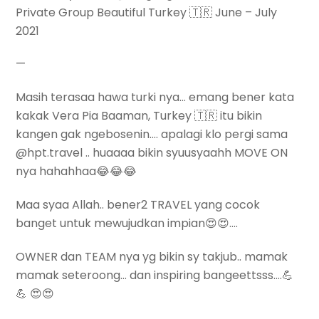
Private Group Beautiful Turkey 🇹🇷 June – July
2021
—
Masih terasaa hawa turki nya… emang bener kata
kakak Vera Pia Baaman, Turkey 🇹🇷 itu bikin
kangen gak ngebosenin…. apalagi klo pergi sama
@hpt.travel .. huaaaa bikin syuusyaahh MOVE ON
nya hahahhaa😂😂😂
Maa syaa Allah.. bener2 TRAVEL yang cocok
banget untuk mewujudkan impian😍😍….
OWNER dan TEAM nya yg bikin sy takjub.. mamak
mamak seteroong… dan inspiring bangeettsss….💪
💪 😍😍