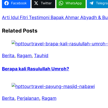
Facebook
Twitter
WhatsApp
Telegr
Arti Idul Fitri
Testimoni Bapak Ahmar Abyadh & Bun
Related Posts
Berita
,
Ragam
,
Tauhid
Berapa kali Rasulullah Umroh?
Berita
,
Perjalanan
,
Ragam