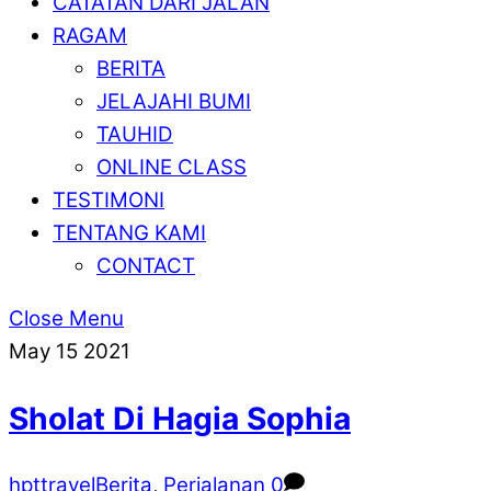
CATATAN DARI JALAN
RAGAM
BERITA
JELAJAHI BUMI
TAUHID
ONLINE CLASS
TESTIMONI
TENTANG KAMI
CONTACT
Close Menu
May
15
2021
Sholat Di Hagia Sophia
hpttravel
Berita
,
Perjalanan
0