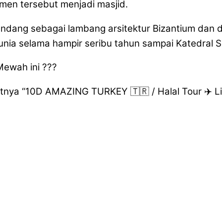
en tersebut menjadi masjid.
ndang sebagai lambang arsitektur Bizantium dan di
dunia selama hampir seribu tahun sampai Katedral S
Mewah ini ???
utnya “10D AMAZING TURKEY 🇹🇷 / Halal Tour ✈️ L