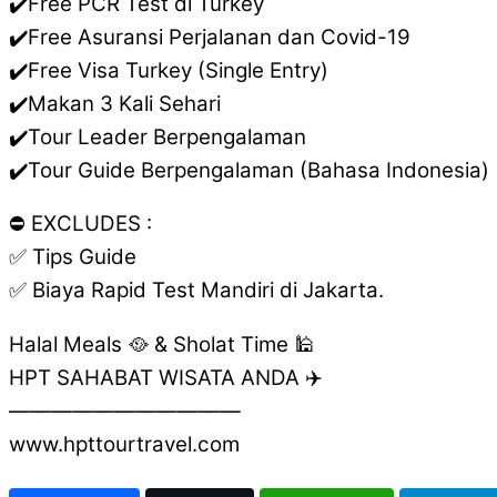
✔️Free PCR Test di Turkey
✔️Free Asuransi Perjalanan dan Covid-19
✔️Free Visa Turkey (Single Entry)
✔️Makan 3 Kali Sehari
✔️Tour Leader Berpengalaman
✔️Tour Guide Berpengalaman (Bahasa Indonesia)
⛔️ EXCLUDES :
✅ Tips Guide
✅ Biaya Rapid Test Mandiri di Jakarta.
Halal Meals 🥘 & Sholat Time 🕌
HPT SAHABAT WISATA ANDA ✈️
———————————
www.hpttourtravel.com