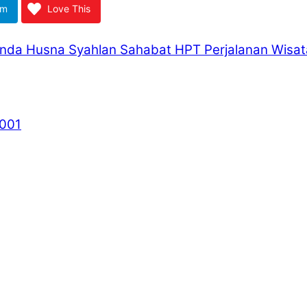
am
Love This
da Husna Syahlan Sahabat HPT Perjalanan Wisata H