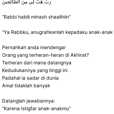
‎رَبِّ هَبْ لِي مِنَ الصَّالِحِينَ
“Rabbi hablii minash shaalihiin”
“Ya Rabbku, anugrahkanlah kepadaku anak-anak ya
Pernahkah anda mendengar
Orang yang terheran-heran di Akhirat?
Terheran dari mana datangnya
Kedudukannya yang tinggi ini
Padahal ia sadar di dunia
Amal tidaklah banyak
Datanglah jawabannya:
“Karena Istigfar anak-anakmu”