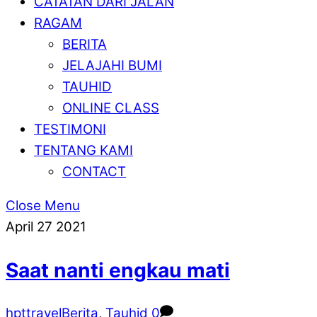
CATATAN DARI JALAN
RAGAM
BERITA
JELAJAHI BUMI
TAUHID
ONLINE CLASS
TESTIMONI
TENTANG KAMI
CONTACT
Close Menu
April
27
2021
Saat nanti engkau mati
hpttravel
Berita
,
Tauhid
0