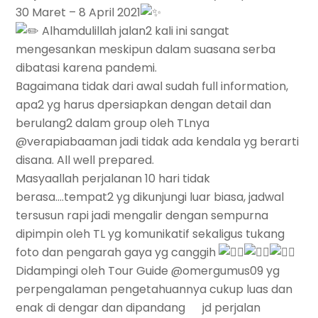
30 Maret – 8 April 2021
Alhamdulillah jalan2 kali ini sangat
mengesankan meskipun dalam suasana serba
dibatasi karena pandemi.
Bagaimana tidak dari awal sudah full information,
apa2 yg harus dpersiapkan dengan detail dan
berulang2 dalam group oleh TLnya
@verapiabaaman jadi tidak ada kendala yg berarti
disana. All well prepared.
Masyaallah perjalanan 10 hari tidak
berasa….tempat2 yg dikunjungi luar biasa, jadwal
tersusun rapi jadi mengalir dengan sempurna
dipimpin oleh TL yg komunikatif sekaligus tukang
foto dan pengarah gaya yg canggih
Didampingi oleh Tour Guide @omergumus09 yg
perpengalaman pengetahuannya cukup luas dan
enak di dengar dan dipandang
jd perjalan