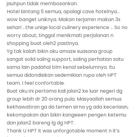
jauhpun tidak membosankan.
Hotel bintang 5 semua, apalagi cave hotelnya…
wow banget uniknya. Makan terjamin makan 3x
sehari …the uniqe local culinery experience … So no
worry about, tinggal menikmati perjalanan n
shopping buat oleh2 pastinya.
Yg tak kalah bikin aku amaze suasana group
sangat solid saling support, saling perhatian satu
sama lain padahal blm kenal sebelumnya. Itu
semua didondisikan sedemikian rupa oleh HPT
team. I feel confortable.
Buat aku ini pertama kali jalan2 ke luar negeri dg
group lebih dr 20 orang pula. Masyaallah semua
kekhawatiran ga da temen sirna yg ada keceriaan,
kekompakan dan bikin kangeeen pengen ketemu
dan jalan2 bareng lg dg HPT.
Thank U HPT it was unforgotable moment n it’s