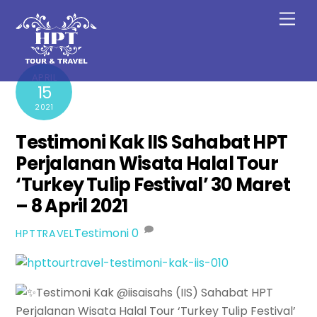
Skip
Men
to
content
APRIL
15
2021
Testimoni Kak IIS Sahabat HPT
Perjalanan Wisata Halal Tour
‘Turkey Tulip Festival’ 30 Maret
– 8 April 2021
Testimoni
0
HPTTRAVEL
Testimoni Kak @iisaisahs (IIS) Sahabat HPT
Perjalanan Wisata Halal Tour ‘Turkey Tulip Festival’