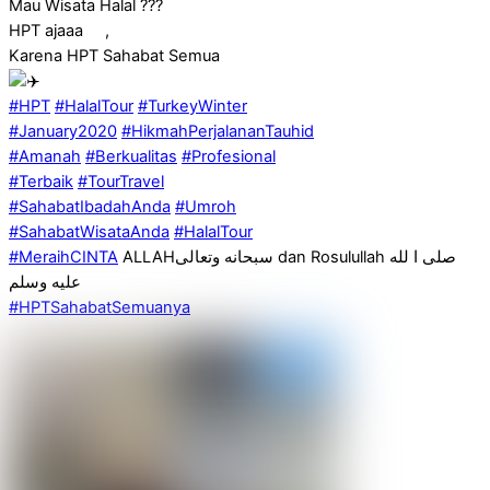
Mau Wisata Halal ???
HPT ajaaa
,
Karena HPT Sahabat Semua
#HPT
#HalalTour
#TurkeyWinter
#January2020
#HikmahPerjalananTauhid
#Amanah
#Berkualitas
#Profesional
#Terbaik
#TourTravel
#SahabatIbadahAnda
#Umroh
#SahabatWisataAnda
#HalalTour
#MeraihCINTA
ALLAHسبحانه وتعالى dan Rosulullah صلى ا لله
عليه وسلم
#HPTSahabatSemuanya