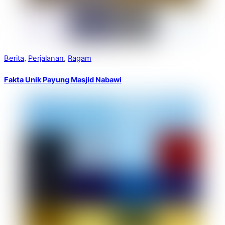
Berita
,
Perjalanan
,
Ragam
Fakta Unik Payung Masjid Nabawi