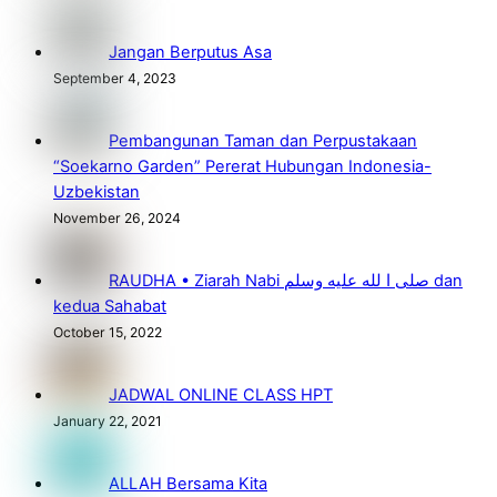
Jangan Berputus Asa
September 4, 2023
Pembangunan Taman dan Perpustakaan
“Soekarno Garden” Pererat Hubungan Indonesia-
Uzbekistan
November 26, 2024
RAUDHA • Ziarah Nabi صلى ا لله عليه وسلم dan
kedua Sahabat
October 15, 2022
JADWAL ONLINE CLASS HPT
January 22, 2021
ALLAH Bersama Kita