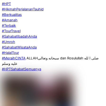
#HPT
#HikmahPerjalananTauhid
#Berkualitas
#Amanah
#Terbaik
#TourTravel
#SahabatIbadahAnda
#Umroh
#SahabatWisataAnda
#HalalTour
#MeraihCINTA
ALLAHسبحانه وتعالى dan Rosulullah صلى ا لله
عليه وسلم
#HPTSahabatSemuanya